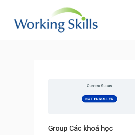
Skip
to
content
Post
navigation
Current Status
NOT ENROLLED
Group Các khoá học