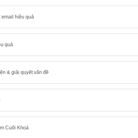
t email hiệu quả
ệu quả
ện & giải quyết vấn đề
m
ệm Cuối Khoá