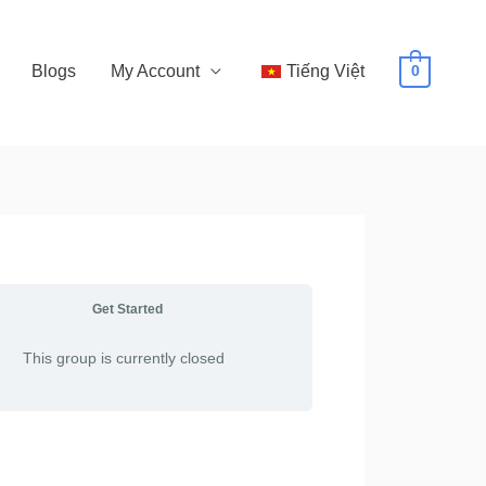
Blogs
My Account
Tiếng Việt
0
Get Started
This group is currently closed