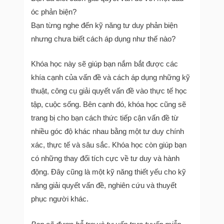
óc phản biện?
Bạn từng nghe đến kỹ năng tư duy phản biện
nhưng chưa biết cách áp dụng như thế nào?
Khóa học này sẽ giúp bạn nắm bắt được các
khía cạnh của vấn đề và cách áp dụng những kỹ
thuật, công cụ giải quyết vấn đề vào thực tế học
tập, cuộc sống. Bên cạnh đó, khóa học cũng sẽ
trang bị cho bạn cách thức tiếp cận vấn đề từ
nhiều góc độ khác nhau bằng một tư duy chính
xác, thực tế và sâu sắc. Khóa học còn giúp bạn
có những thay đổi tích cực về tư duy và hành
động. Đây cũng là một kỹ năng thiết yếu cho kỹ
năng giải quyết vấn đề, nghiên cứu và thuyết
phục người khác.