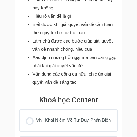
hay không
Hiểu rõ vấn đề là gì
Biết được khi giải quyết vấn đề cần tuân
theo quy trình như thế nào
Làm chủ được các bước giúp giải quyết
vấn đề nhanh chóng, hiệu quả
Xác định những trở ngại mà bạn đang gặp
phải khi giải quyết vấn đề
Vận dụng các công cụ hữu ích giúp giải
quyết vấn đề sáng tạo
Khoá học Content
VN. Khái Niệm Về Tư Duy Phản Biện