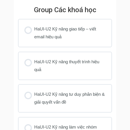
Group Các khoá học
HaUI-U2 Kỹ năng giao tiếp – viết
email hiệu quả
KHOÁ HỌC PROGRESS
0% COMPLETE
0/0 Steps
HaUI-U2 Kỹ năng thuyết trình hiệu
quả
KHOÁ HỌC PROGRESS
0% COMPLETE
0/0 Steps
HaUI-U2 Kỹ năng tư duy phản biện &
giải quyết vấn đề
KHOÁ HỌC PROGRESS
0% COMPLETE
0/0 Steps
HaUI-U2 Kỹ năng làm việc nhóm