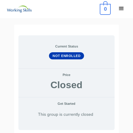
Skip
Main
0
to
Menu
content
Post
navigation
Current Status
NOT ENROLLED
Price
Closed
Get Started
This group is currently closed