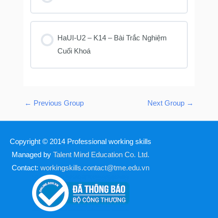
KHOÁ HỌC PROGRESS
0% COMPLETE
0/0 Steps
HaUI-U2 – K14 – Bài Trắc Nghiệm
Cuối Khoá
KHOÁ HỌC PROGRESS
0% COMPLETE
0/0 Steps
←
Previous Group
Next Group
→
Copyright © 2014
Professional working skills
Managed by
Talent Mind Education Co. Ltd.
Contact:
workingskills.contact@tme.edu.vn