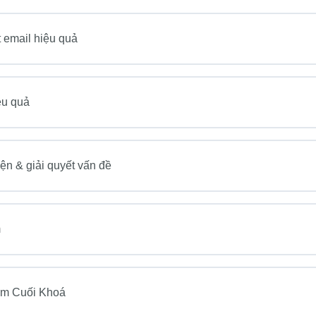
t email hiệu quả
ệu quả
ện & giải quyết vấn đề
m
ệm Cuối Khoá