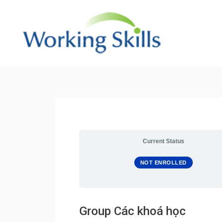
Skip
to
content
Post
navigation
Current Status
NOT ENROLLED
Group Các khoá học