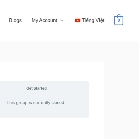
Blogs
My Account
Tiếng Việt
0
Get Started
This group is currently closed