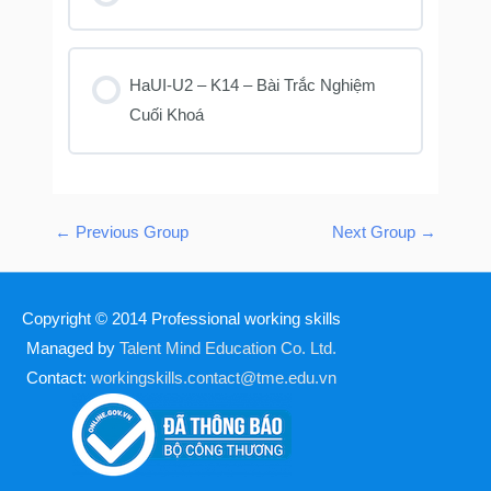
KHOÁ HỌC PROGRESS
0% COMPLETE
0/0 Steps
HaUI-U2 – K14 – Bài Trắc Nghiệm
Cuối Khoá
KHOÁ HỌC PROGRESS
0% COMPLETE
0/0 Steps
←
Previous Group
Next Group
→
Copyright © 2014
Professional working skills
Managed by
Talent Mind Education Co. Ltd.
Contact:
workingskills.contact@tme.edu.vn