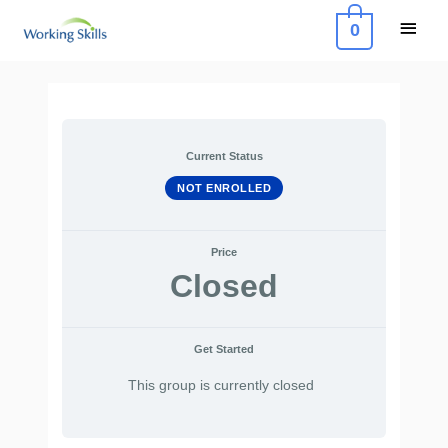
Skip
Main
0
to
Menu
content
Post
navigation
Current Status
NOT ENROLLED
Price
Closed
Get Started
This group is currently closed