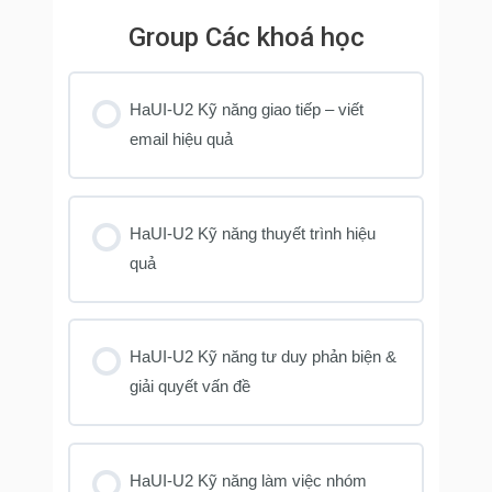
Group Các khoá học
HaUI-U2 Kỹ năng giao tiếp – viết
email hiệu quả
KHOÁ HỌC PROGRESS
0% COMPLETE
0/0 Steps
HaUI-U2 Kỹ năng thuyết trình hiệu
quả
KHOÁ HỌC PROGRESS
0% COMPLETE
0/0 Steps
HaUI-U2 Kỹ năng tư duy phản biện &
giải quyết vấn đề
KHOÁ HỌC PROGRESS
0% COMPLETE
0/0 Steps
HaUI-U2 Kỹ năng làm việc nhóm