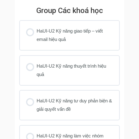
Group Các khoá học
HaUI-U2 Kỹ năng giao tiếp – viết
email hiệu quả
KHOÁ HỌC PROGRESS
0% COMPLETE
0/0 Steps
HaUI-U2 Kỹ năng thuyết trình hiệu
quả
KHOÁ HỌC PROGRESS
0% COMPLETE
0/0 Steps
HaUI-U2 Kỹ năng tư duy phản biện &
giải quyết vấn đề
KHOÁ HỌC PROGRESS
0% COMPLETE
0/0 Steps
HaUI-U2 Kỹ năng làm việc nhóm