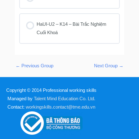
KHOÁ HỌC PROGRESS
0% COMPLETE
0/0 Steps
HaUI-U2 – K14 – Bài Trắc Nghiệm
Cuối Khoá
KHOÁ HỌC PROGRESS
0% COMPLETE
0/0 Steps
←
Previous Group
Next Group
→
Copyright © 2014
Professional working skills
Managed by
Talent Mind Education Co. Ltd.
Contact:
workingskills.contact@tme.edu.vn