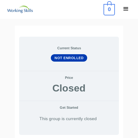
Skip
Main
0
to
Menu
content
Post
navigation
Current Status
NOT ENROLLED
Price
Closed
Get Started
This group is currently closed