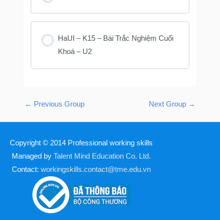
KHOÁ HỌC PROGRESS
0% COMPLETE
0/0 Steps
HaUI – K15 – Bài Trắc Nghiệm Cuối
Khoá – U2
KHOÁ HỌC PROGRESS
0% COMPLETE
0/0 Steps
←
Previous Group
Next Group
→
Copyright © 2014
Professional working skills
Managed by
Talent Mind Education Co. Ltd.
Contact:
workingskills.contact@tme.edu.vn