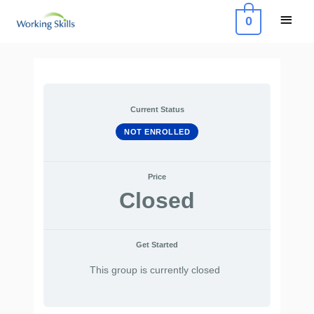
Skip
Main
0
to
Menu
content
Post
navigation
Current Status
NOT ENROLLED
Price
Closed
Get Started
This group is currently closed