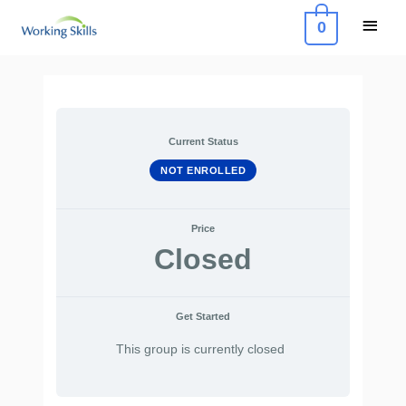
Skip
Main
0
to
Menu
content
Post
navigation
Current Status
NOT ENROLLED
Price
Closed
Get Started
This group is currently closed