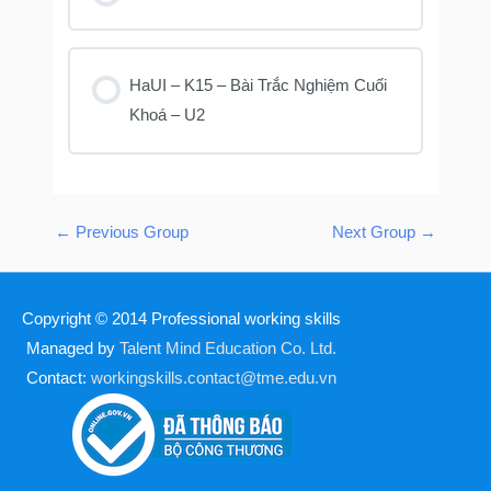
KHOÁ HỌC PROGRESS
0% COMPLETE
0/0 Steps
HaUI – K15 – Bài Trắc Nghiệm Cuối
Khoá – U2
KHOÁ HỌC PROGRESS
0% COMPLETE
0/0 Steps
←
Previous Group
Next Group
→
Copyright © 2014
Professional working skills
Managed by
Talent Mind Education Co. Ltd.
Contact:
workingskills.contact@tme.edu.vn