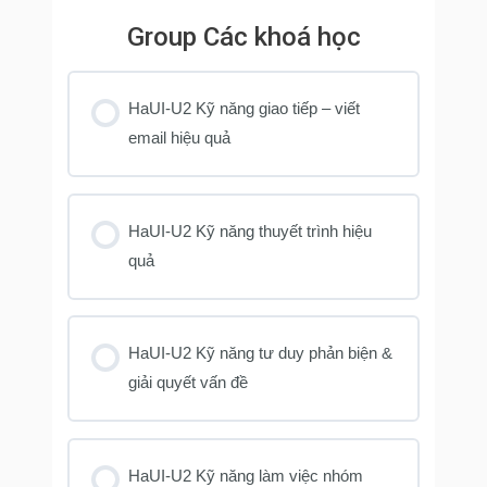
Group Các khoá học
HaUI-U2 Kỹ năng giao tiếp – viết
email hiệu quả
KHOÁ HỌC PROGRESS
0% COMPLETE
0/0 Steps
HaUI-U2 Kỹ năng thuyết trình hiệu
quả
KHOÁ HỌC PROGRESS
0% COMPLETE
0/0 Steps
HaUI-U2 Kỹ năng tư duy phản biện &
giải quyết vấn đề
KHOÁ HỌC PROGRESS
0% COMPLETE
0/0 Steps
HaUI-U2 Kỹ năng làm việc nhóm