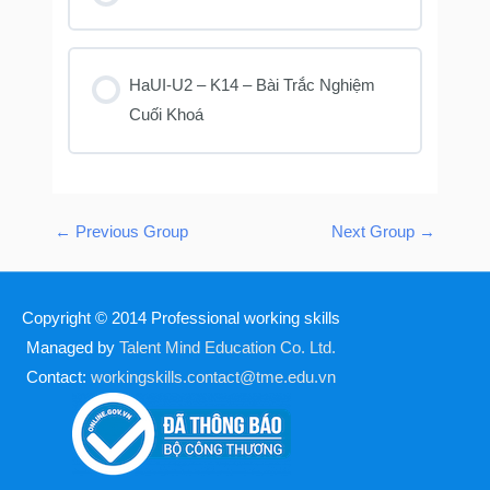
KHOÁ HỌC PROGRESS
0% COMPLETE
0/0 Steps
HaUI-U2 – K14 – Bài Trắc Nghiệm
Cuối Khoá
KHOÁ HỌC PROGRESS
0% COMPLETE
0/0 Steps
←
Previous Group
Next Group
→
Copyright © 2014
Professional working skills
Managed by
Talent Mind Education Co. Ltd.
Contact:
workingskills.contact@tme.edu.vn