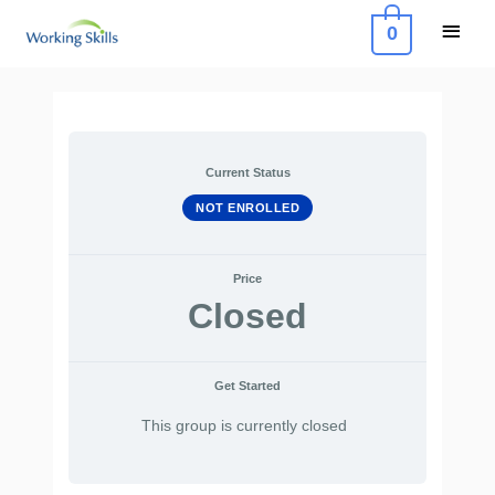
Skip
Main
0
to
Menu
content
Post
navigation
Current Status
NOT ENROLLED
Price
Closed
Get Started
This group is currently closed