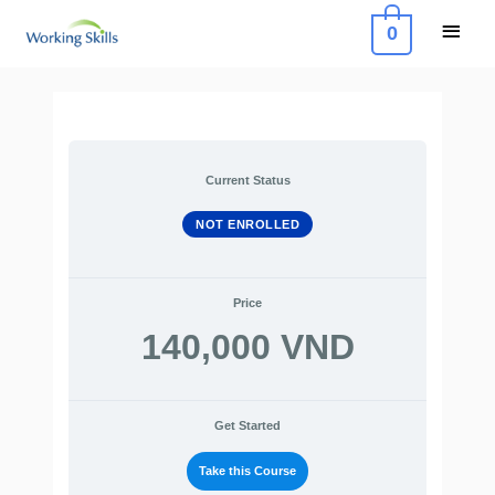
Skip
Main
0
to
Menu
content
Current Status
NOT ENROLLED
Price
140,000 VND
Get Started
Take this Course