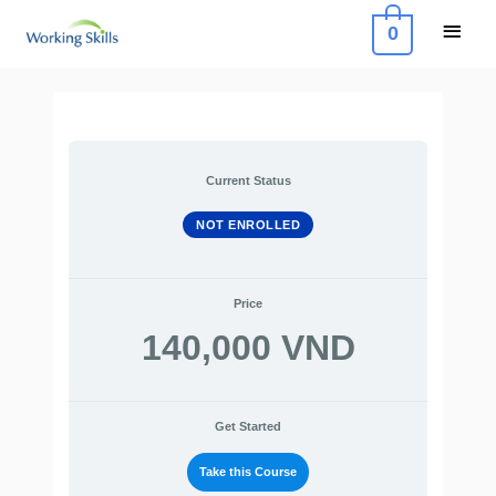
Skip
Main
0
to
Menu
content
Current Status
NOT ENROLLED
Price
140,000 VND
Get Started
Take this Course