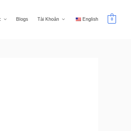
c
Blogs
Tài Khoản
English
0