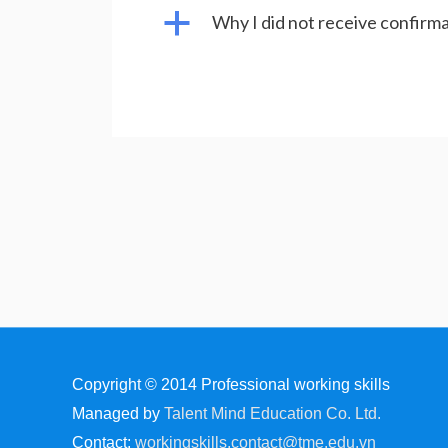
a
Why I did not receive confirma
Copyright © 2014
Professional working skills
Managed by
Talent Mind Education Co. Ltd.
Contact:
workingskills.contact@tme.edu.vn