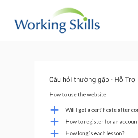
Skip
to
content
Câu hỏi thường gặp - Hỗ Trợ
How to use the website
a
Will I get a certificate after 
a
How to register for an accoun
a
How long is each lesson?