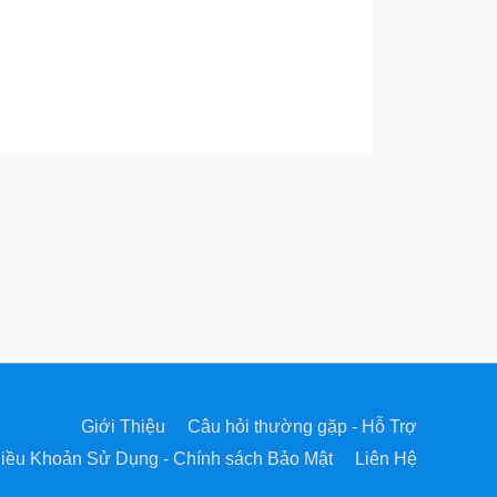
Giới Thiệu
Câu hỏi thường gặp - Hỗ Trợ
iều Khoản Sử Dụng - Chính sách Bảo Mật
Liên Hệ