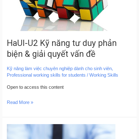
phản
biện
&
giải
HaUI-U2 Kỹ năng tư duy phản
quyết
vấn
biện & giải quyết vấn đề
đề
Kỹ năng làm việc chuyên nghiệp dành cho sinh viên
,
Professional working skills for students
/
Working Skills
Open to access this content
Read More »
HCMUS
–