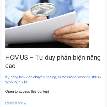
Tư
duy
phản
biện
nâng
cao
HCMUS – Tư duy phản biện nâng
cao
Kỹ năng làm việc chuyên nghiệp
,
Professional working skills
/
Working Skills
Open to access this content
Read More »