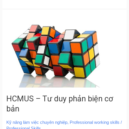
HCMUS
–
Tư
duy
phản
biện
cơ
bản
HCMUS – Tư duy phản biện cơ
bản
Kỹ năng làm việc chuyên nghiệp
,
Professional working skills
/
Professional Skills