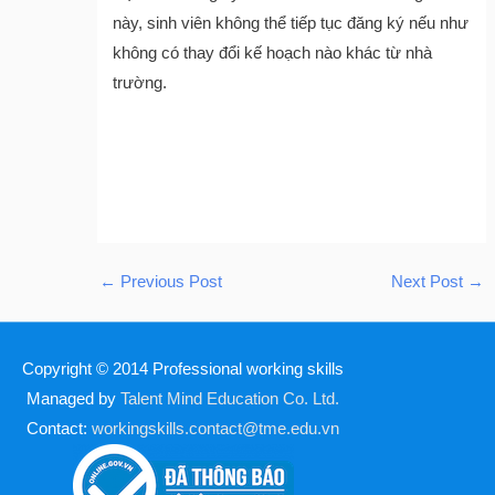
này, sinh viên không thể tiếp tục đăng ký nếu như
không có thay đổi kế hoạch nào khác từ nhà
trường.
←
Previous Post
Next Post
→
Copyright © 2014
Professional working skills
Managed by
Talent Mind Education Co. Ltd.
Contact:
workingskills.contact@tme.edu.vn