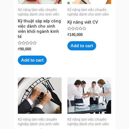
Kỹ năng làm việc chuyên
Kỹ năng làm việc chuyên
nghiệp dành cho sinh viên
nghiệp dành cho sinh viên
Kỹ thuật sắp xếp công
Kỹ năng viết CV
việc dành cho sinh
viên khối ngành kinh
Rated
₫
140,000
tế
0
out
of
Add to cart
5
Rated
₫
90,000
0
out
of
Add to cart
5
Kỹ năng làm việc chuyên
Kỹ năng làm việc chuyên
nghiệp dành cho sinh viên
nghiệp dành cho sinh viên