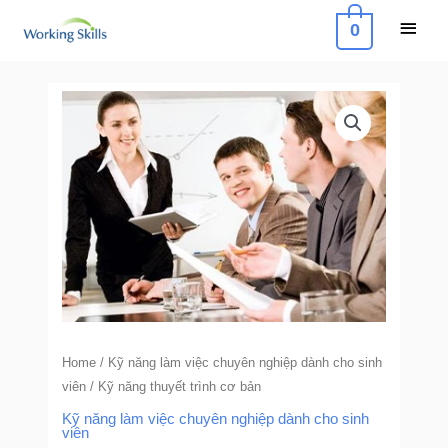
Skip
Main
0
to
Menu
content
Kỹ
năng
thuyết
trình
cơ
bản
quantity
Home
/
Kỹ năng làm việc chuyên nghiệp dành cho sinh
viên
/ Kỹ năng thuyết trình cơ bản
Kỹ năng làm việc chuyên nghiệp dành cho sinh
viên