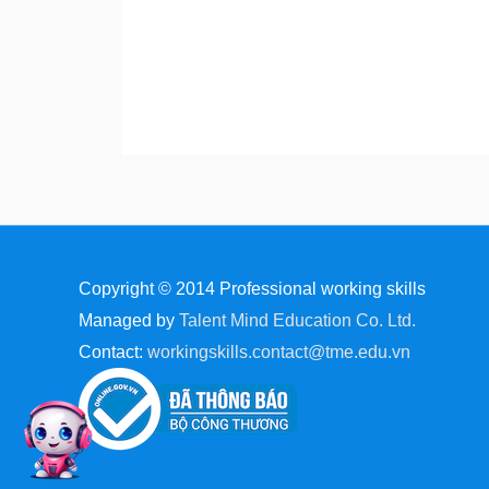
Copyright © 2014
Professional working skills
Managed by
Talent Mind Education Co. Ltd.
Contact:
workingskills.contact@tme.edu.vn