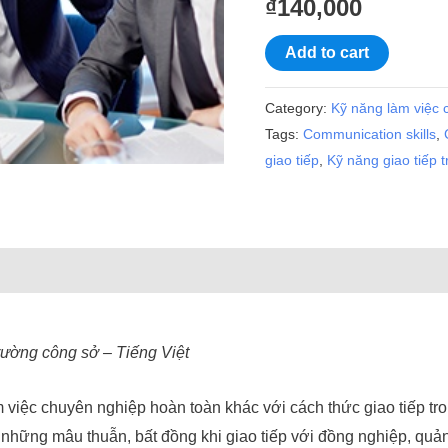
₫
140,000
công
sở
Add to cart
quantity
Category:
Kỹ năng làm việc 
Tags:
Communication skills
,
giao tiếp
,
Kỹ năng giao tiếp 
trường công sở – Tiếng Việt
m việc chuyên nghiệp hoàn toàn khác với cách thức giao tiếp t
i những mâu thuẫn, bất đồng khi giao tiếp với đồng nghiệp, quả