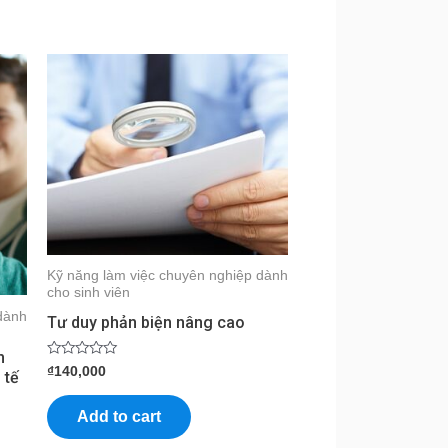
Kỹ năng làm việc chuyên nghiệp dành
cho sinh viên
dành
Tư duy phản biện nâng cao
h
Rated
₫
140,000
 tế
0
out
of
Add to cart
5