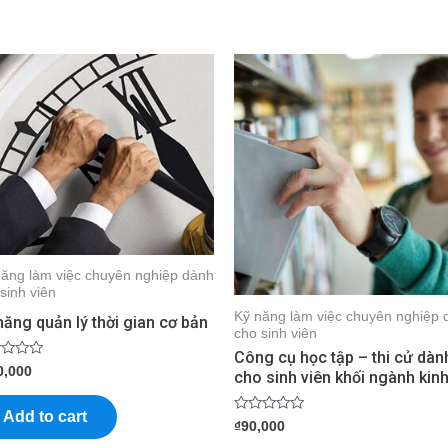
năng làm việc chuyên nghiệp dành
sinh viên
Kỹ năng làm việc chuyên nghiệp 
năng quản lý thời gian cơ bản
cho sinh viên
Công cụ học tập – thi cử dàn
d
0,000
cho sinh viên khối ngành kinh
Add to cart
Rated
₫
90,000
0