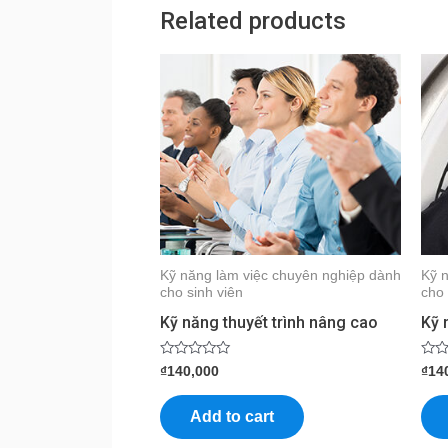
Related products
Kỹ năng làm việc chuyên nghiệp dành
Kỹ 
cho sinh viên
cho 
Kỹ năng thuyết trình nâng cao
Kỹ 
Rated
Rate
₫
140,000
₫
14
0
0
out
out
of
of
Add to cart
5
5