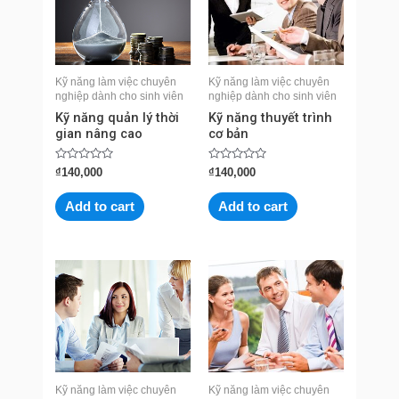
Kỹ năng làm việc chuyên
Kỹ năng làm việc chuyên
nghiệp dành cho sinh viên
nghiệp dành cho sinh viên
Kỹ năng quản lý thời
Kỹ năng thuyết trình
gian nâng cao
cơ bản
Rated
Rated
₫
140,000
₫
140,000
0
0
out
out
of
of
Add to cart
Add to cart
5
5
Kỹ năng làm việc chuyên
Kỹ năng làm việc chuyên