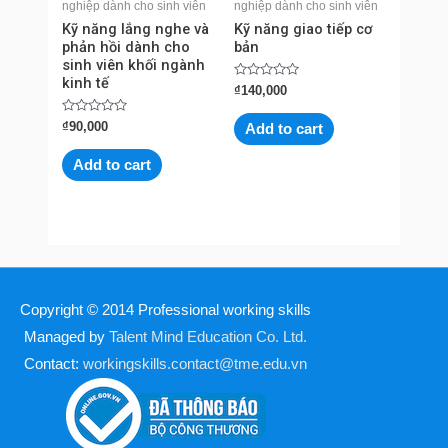
nghiệp dành cho sinh viên
nghiệp dành cho sinh viên
Kỹ năng lắng nghe và
Kỹ năng giao tiếp cơ
phản hồi dành cho
bản
sinh viên khối ngành
kinh tế
Rated
₫
140,000
0
out
Rated
of
₫
90,000
Add to cart
0
5
out
of
Add to cart
5
Copyright © 2014
Professional working skills
Managed by
Talent Mind Education Co. Ltd.
Contact:
workingskills.contact@tme.edu.vn