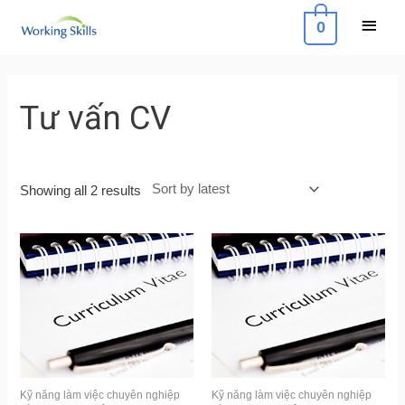
Skip
Main
0
to
Menu
content
Sorted
by
latest
Tư vấn CV
Showing all 2 results
Kỹ năng làm việc chuyên nghiệp
Kỹ năng làm việc chuyên nghiệp