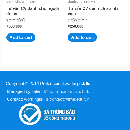
dành cho sinh viên
dành cho sinh viên
Tư vấn CV dành cho người
Tư vấn CV dành cho sinh
đi làm
viên
Rated
Rated
₫
500,000
₫
250,000
0
0
out
out
of
of
Add to cart
Add to cart
5
5
Copyright © 2014
Professional working skills
Managed by
Talent Mind Education Co. Ltd.
Contact:
workingskills.contact@tme.edu.vn