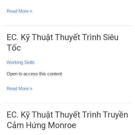
Lôi
Read More »
Cuốn
EC. Kỹ Thuật Thuyết Trình Siêu
EC.
Kỹ
Tốc
Thuật
Thuyết
Working Skills
Trình
Open to access this content
Siêu
Tốc
Read More »
EC. Kỹ Thuật Thuyết Trình Truyền
EC.
Kỹ
Cảm Hứng Monroe
Thuật