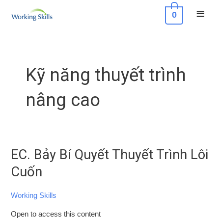
Skip
Main
0
to
Menu
content
Kỹ năng thuyết trình
nâng cao
EC. Bảy Bí Quyết Thuyết Trình Lôi
EC.
Bảy
Cuốn
Bí
Quyết
Working Skills
Thuyết
Open to access this content
Trình