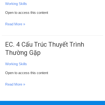
Thuyết
Working Skills
Trình
Open to access this content
Truyền
Cảm
Read More »
Hứng
Monroe
EC. 4 Cấu Trúc Thuyết Trình
EC.
4
Thường Gặp
Cấu
Trúc
Working Skills
Thuyết
Open to access this content
Trình
Thường
Read More »
Gặp