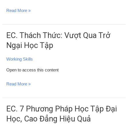
Tích
Read More »
Cực
EC. Thách Thức: Vượt Qua Trở
EC.
Thách
Ngại Học Tập
Thức:
Vượt
Working Skills
Qua
Open to access this content
Trở
Ngại
Read More »
Học
Tập
EC. 7 Phương Pháp Học Tập Đại
EC.
7
Học, Cao Đẳng Hiệu Quả
Phương