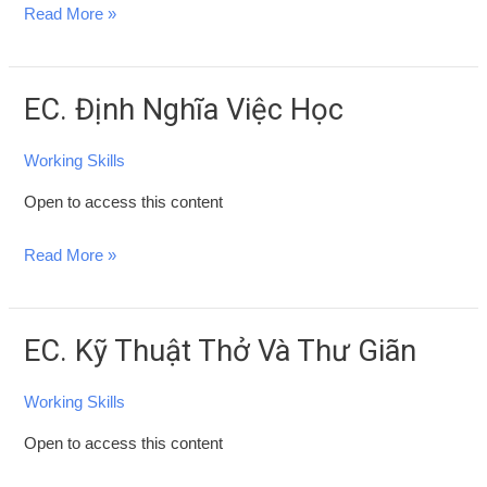
Thức
Read More »
Học
Tập
Của
EC. Định Nghĩa Việc Học
EC.
Bạn
Định
Working Skills
Nghĩa
Việc
Open to access this content
Học
Read More »
EC. Kỹ Thuật Thở Và Thư Giãn
EC.
Kỹ
Working Skills
Thuật
Thở
Open to access this content
Và