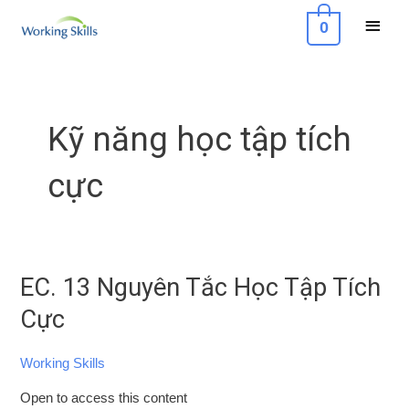
Skip
Main
0
to
Menu
content
Kỹ năng học tập tích
cực
EC. 13 Nguyên Tắc Học Tập Tích
EC.
13
Cực
Nguyên
Tắc
Working Skills
Học
Open to access this content
Tập