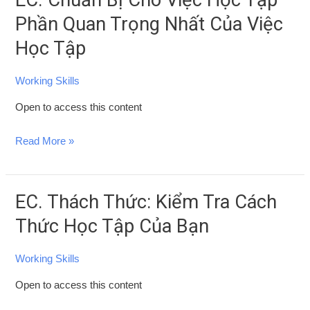
Chuẩn
Phần Quan Trọng Nhất Của Việc
Bị
Học Tập
Cho
Việc
Working Skills
Học
Open to access this content
Tập
–
Read More »
Phần
Quan
Trọng
EC. Thách Thức: Kiểm Tra Cách
EC.
Nhất
Thách
Của
Thức Học Tập Của Bạn
Thức:
Việc
Kiểm
Học
Working Skills
Tra
Tập
Open to access this content
Cách