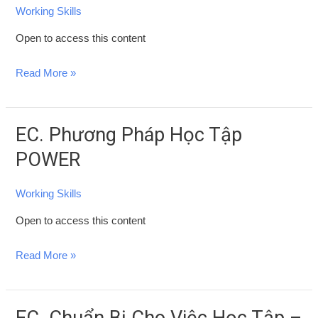
Pháp
Working Skills
Học
Open to access this content
Tập
Đại
Read More »
Học,
Cao
Đẳng
EC. Phương Pháp Học Tập
EC.
Hiệu
Phương
POWER
Quả
Pháp
Học
Working Skills
Tập
Open to access this content
POWER
Read More »
EC. Chuẩn Bị Cho Việc Học Tập –
EC.