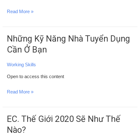
Lĩnh
Read More »
Vực
Kinh
Tế
Những Kỹ Năng Nhà Tuyển Dụng
Những
–
Kỹ
Cần Ở Bạn
Kinh
Năng
Doanh
Nhà
Working Skills
Tuyển
Open to access this content
Dụng
Cần
Read More »
Ở
Bạn
EC. Thế Giới 2020 Sẽ Như Thế
EC.
Thế
Nào?
Giới