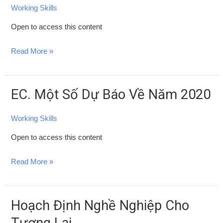
2020
Working Skills
Sẽ
Open to access this content
Như
Thế
Read More »
Nào?
EC. Một Số Dự Báo Về Năm 2020
EC.
Một
Working Skills
Số
Dự
Open to access this content
Báo
Về
Read More »
Năm
2020
Hoạch Định Nghề Nghiệp Cho
Hoạch
Định
Tương Lai