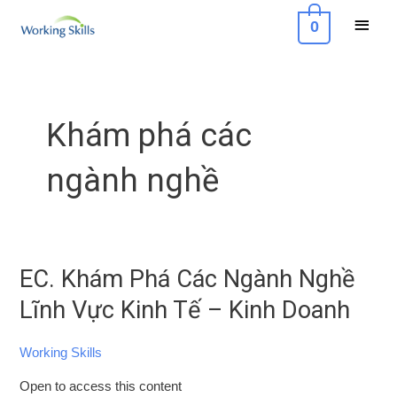
Skip
Main
0
to
Menu
content
Khám phá các
ngành nghề
EC. Khám Phá Các Ngành Nghề
EC.
Khám
Lĩnh Vực Kinh Tế – Kinh Doanh
Phá
Các
Working Skills
Ngành
Open to access this content
Nghề