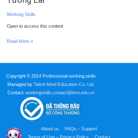
Nghề
Nghiệp
Working Skills
Cho
Open to access this content
Tương
Lai
Read More »
Copyright © 2014
Professional working skills
Managed by
Talent Mind Education Co. Ltd.
Contact:
workingskills.contact@tme.edu.vn
About us
FAQs – Support
Terms of Use – Privacy Policy
Contact