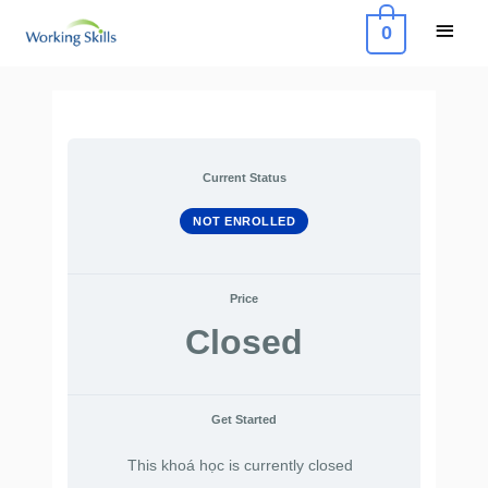
Skip
Main
0
to
Menu
content
Current Status
NOT ENROLLED
Price
Closed
Get Started
This khoá học is currently closed