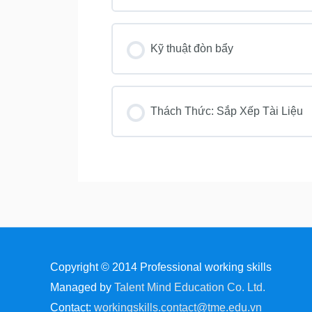
Kỹ thuật đòn bẩy
Thách Thức: Sắp Xếp Tài Liệu
Copyright © 2014
Professional working skills
Managed by
Talent Mind Education Co. Ltd.
Contact:
workingskills.contact@tme.edu.vn