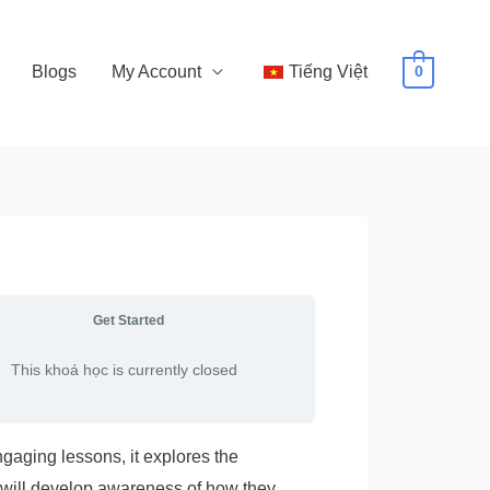
Blogs
My Account
Tiếng Việt
0
Get Started
This khoá học is currently closed
ngaging lessons, it explores the
s will develop awareness of how they