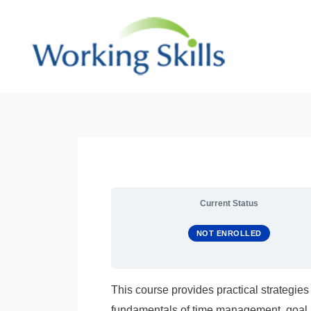
Skip
to
content
Current Status
NOT ENROLLED
This course provides practical strategies 
fundamentals of time management, goal set