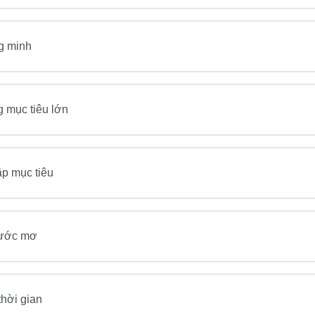
ng minh
 mục tiêu lớn
ập mục tiêu
 ước mơ
thời gian