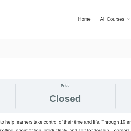
Home
All Courses
Price
Closed
to help learners take control of their time and life. Through 19 e
ting, prioritization, productivity, and self-leadership. Learner