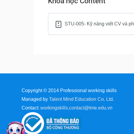
Khoá học Content
STU-005- Kỹ năng viết CV và ph
Copyright © 2014
Professional working skills
Managed by
Talent Mind Education Co. Ltd.
Contact:
workingskills.contact@tme.edu.vn