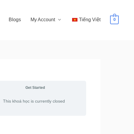
Blogs
My Account
Tiếng Việt
0
Get Started
This khoá học is currently closed