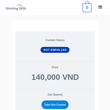
Skip
Main
0
to
Menu
content
Current Status
NOT ENROLLED
Price
140,000 VND
Get Started
Take this Course