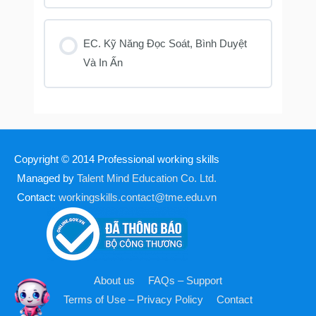
EC. Kỹ Năng Đọc Soát, Bình Duyệt
Và In Ấn
Copyright © 2014
Professional working skills
Managed by
Talent Mind Education Co. Ltd.
Contact:
workingskills.contact@tme.edu.vn
About us
FAQs – Support
Terms of Use – Privacy Policy
Contact