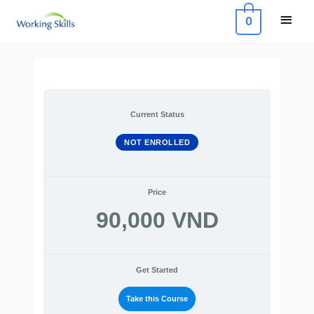
Skip
Main
0
to
Menu
content
Current Status
NOT ENROLLED
Price
90,000 VND
Get Started
Take this Course