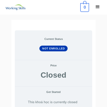
Skip
Main
0
to
Menu
content
Current Status
NOT ENROLLED
Price
Closed
Get Started
This khoá học is currently closed