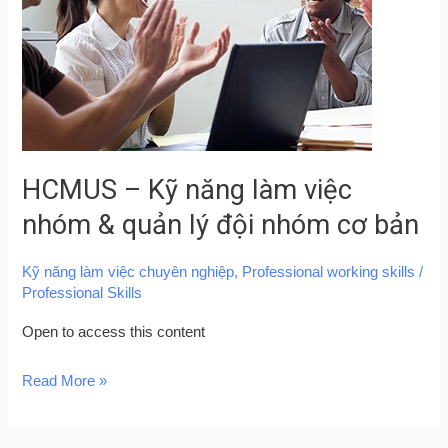
làm
việc
nhóm
&
quản
lý
HCMUS – Kỹ năng làm việc
đội
nhóm
nhóm & quản lý đội nhóm cơ bản
cơ
bản
Kỹ năng làm việc chuyên nghiệp
,
Professional working skills
/
Professional Skills
Open to access this content
Read More »