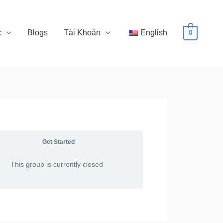
c
Blogs
Tài Khoản
English
0
Get Started
This group is currently closed