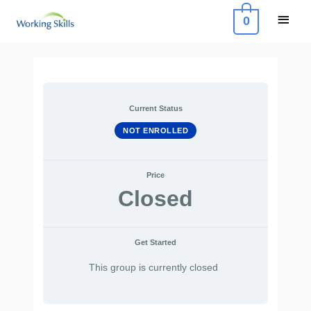
Skip
Main
0
to
Menu
content
Post
navigation
Current Status
NOT ENROLLED
Price
Closed
Get Started
This group is currently closed