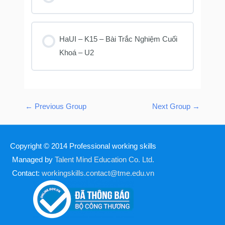
KHOÁ HỌC PROGRESS
0% COMPLETE
0/0 Bước
HaUI – K15 – Bài Trắc Nghiệm Cuối
Khoá – U2
KHOÁ HỌC PROGRESS
0% COMPLETE
0/0 Bước
←
Previous Group
Next Group
→
Copyright © 2014
Professional working skills
Managed by
Talent Mind Education Co. Ltd.
Contact:
workingskills.contact@tme.edu.vn