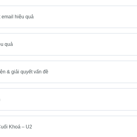
t email hiệu quả
ệu quả
ện & giải quyết vấn đề
m
Cuối Khoá – U2