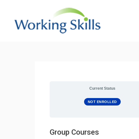
Skip
to
content
Post
navigation
Current Status
NOT ENROLLED
Group Courses