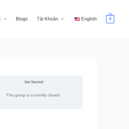
c
Blogs
Tài Khoản
English
0
Get Started
This group is currently closed