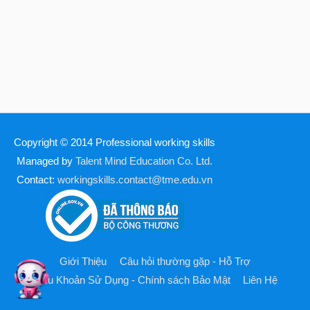
Copyright © 2014
Professional working skills
Managed by
Talent Mind Education Co. Ltd.
Contact:
workingskills.contact@tme.edu.vn
Giới Thiệu
Câu hỏi thường gặp - Hỗ Trợ
Điều Khoản Sử Dụng - Chính sách Bảo Mật
Liên Hệ