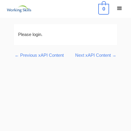
Skip
Main
0
to
Menu
content
Post
navigation
Please login.
←
Previous xAPI Content
Next xAPI Content
→