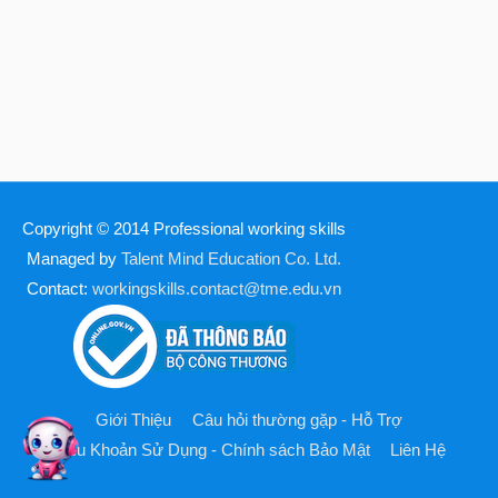
Copyright © 2014
Professional working skills
Managed by
Talent Mind Education Co. Ltd.
Contact:
workingskills.contact@tme.edu.vn
Giới Thiệu
Câu hỏi thường gặp - Hỗ Trợ
Điều Khoản Sử Dụng - Chính sách Bảo Mật
Liên Hệ