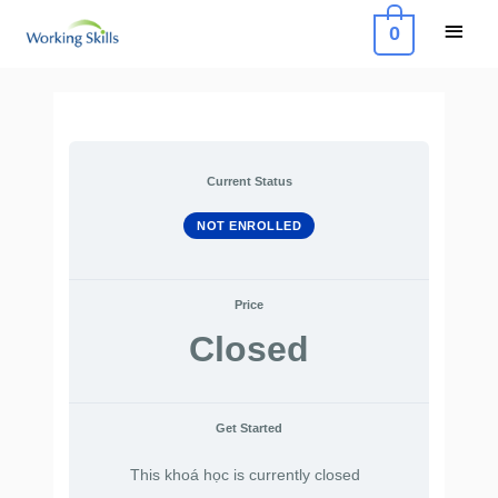
Skip
Main
0
to
Menu
content
Current Status
NOT ENROLLED
Price
Closed
Get Started
This khoá học is currently closed