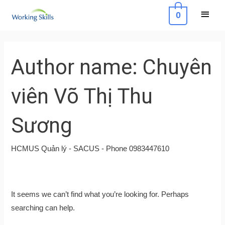
Skip
Main
0
to
Menu
content
Search
for:
Author name: Chuyên
viên Võ Thị Thu
Sương
HCMUS Quản lý - SACUS - Phone 0983447610
It seems we can’t find what you’re looking for. Perhaps
searching can help.