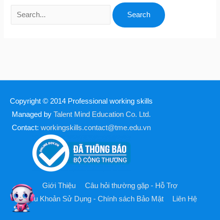
Copyright © 2014
Professional working skills
Managed by
Talent Mind Education Co. Ltd.
Contact:
workingskills.contact@tme.edu.vn
Giới Thiệu
Câu hỏi thường gặp - Hỗ Trợ
Điều Khoản Sử Dụng - Chính sách Bảo Mật
Liên Hệ