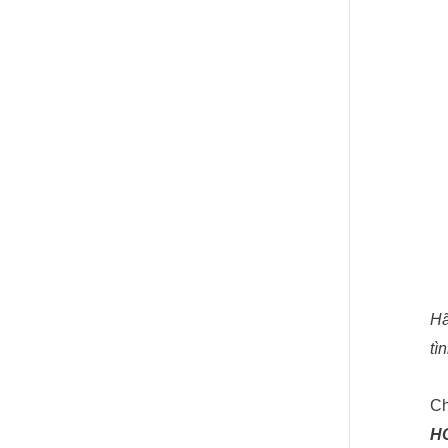
Hã
tì
Ch
H