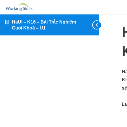
HaUI – K16 – Bài Trắc Nghiệm
Cuối Khoá – U1
Hã
Kh
sẽ
Lư