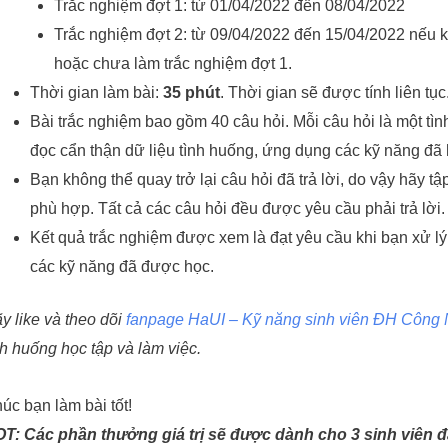
Trắc nghiệm đợt 1: từ 01/04/2022 đến 08/04/2022
Trắc nghiệm đợt 2: từ 09/04/2022 đến 15/04/2022 nếu k
hoặc chưa làm trắc nghiệm đợt 1.
Thời gian làm bài:
35 phút
. Thời gian sẽ được tính liên tụ
Bài trắc nghiệm bao gồm 40 câu hỏi. Mỗi câu hỏi là một tì
đọc cẩn thận dữ liệu tình huống, ứng dụng các kỹ năng đã
Bạn không thể quay trở lại câu hỏi đã trả lời, do vậy hãy t
phù hợp. Tất cả các câu hỏi đều được yêu cầu phải trả lời.
Kết quả trắc nghiệm được xem là đạt yêu cầu khi bạn xử lý
các kỹ năng đã được học.
y like và theo dõi
fanpage HaUI – Kỹ năng sinh viên ĐH Công
nh huống học tập và làm việc.
úc bạn làm bài tốt!
OT:
Các phần thưởng giá trị sẽ được dành cho 3 sinh viên đạ