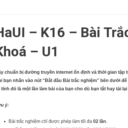
HaUI – K16 – Bài Tr
Khoá – U1
y chuẩn bị đường truyền internet ổn định và thời gian tập t
i bạn nhấn vào nút “Bắt đầu Bài trắc nghiệm” bên dưới để l
 tính đó là một lần làm bài của bạn cho dù bạn tắt hay tải lại
u ý:
Bài trắc nghiệm chỉ được phép làm tối đa
02 lần
.